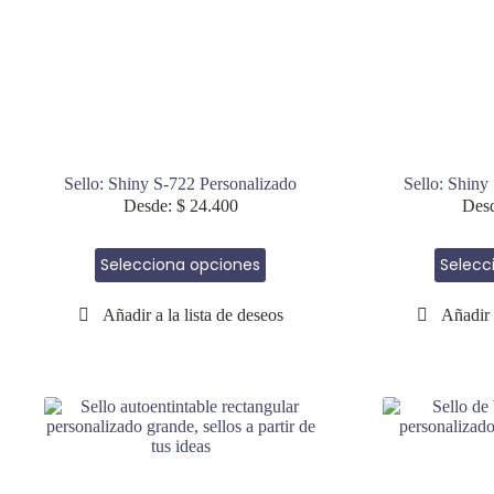
Sello: Shiny S-722 Personalizado
Sello: Shiny
Desde:
$
24.400
Des
Este
Selecciona opciones
Selecc
producto
tiene
múltiples
variantes.
Las
opciones
se
pueden
elegir
en
la