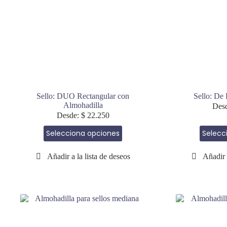
página
de
producto
Sello: DUO Rectangular con
Sello: De
Almohadilla
Des
Desde:
$
22.250
Este
Selecciona opciones
Selecc
producto
tiene
múltiples
variantes.
Las
opciones
se
pueden
elegir
en