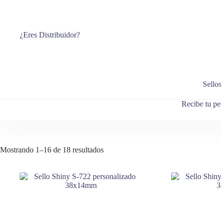
Saltar
al
contenido
¿Eres Distribuidor?
Sello
Recibe tu pe
Ordenado
Mostrando 1–16 de 18 resultados
por
los
últimos