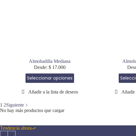
la
página
de
producto
Almohadilla Mediana
Almoha
Desde:
$
17.000
Des
Este
Seleccionar opciones
Selecc
producto
tiene
múltiples
variantes.
Las
1
2
Siguiente
opciones
No hay más productos que cargar
se
pueden
elegir
Tendencia ahora
en
la