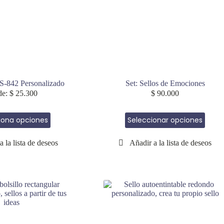
 S-842 Personalizado
Set: Sellos de Emociones
de:
$
25.300
$
90.000
Este
Este
iona opciones
Seleccionar opciones
producto
producto
tiene
tiene
múltiples
múltiples
variantes.
variantes.
Las
Las
opciones
opciones
se
se
pueden
pueden
elegir
elegir
en
en
la
la