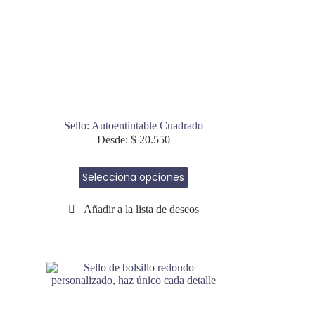
página
de
producto
Sello: Autoentintable Cuadrado
Desde:
$
20.550
Este
Selecciona opciones
producto
tiene
múltiples
variantes.
Las
opciones
se
pueden
elegir
en
la