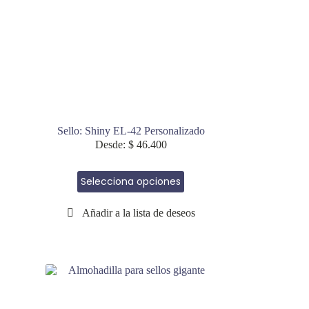
página
de
producto
Sello: Shiny EL-42 Personalizado
Desde:
$
46.400
Este
Selecciona opciones
producto
tiene
múltiples
variantes.
Las
opciones
se
pueden
elegir
en