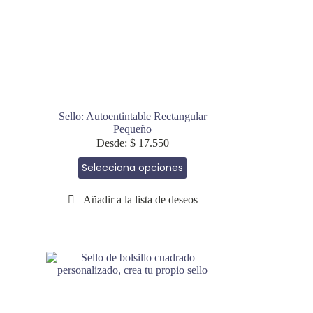
Sello: Autoentintable Rectangular
Pequeño
Desde:
$
17.550
Este
Selecciona opciones
producto
tiene
múltiples
variantes.
Las
opciones
se
pueden
elegir
en
la