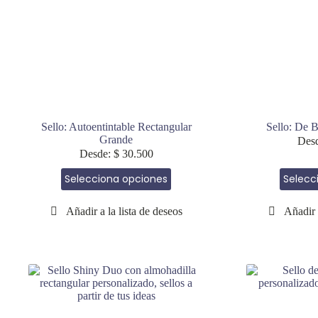
página
de
producto
Sello: Autoentintable Rectangular
Sello: De B
Grande
Des
Desde:
$
30.500
Este
Selecciona opciones
Selecc
producto
tiene
múltiples
variantes.
Las
opciones
se
pueden
elegir
en
la