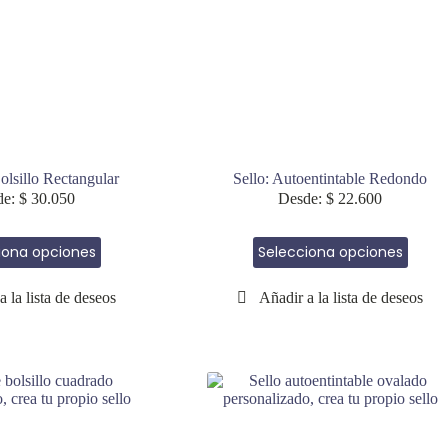
página
página
de
de
producto
producto
olsillo Rectangular
Sello: Autoentintable Redondo
de:
$
30.050
Desde:
$
22.600
Este
Este
iona opciones
Selecciona opciones
producto
producto
tiene
tiene
múltiples
múltiples
variantes.
variantes.
Las
Las
opciones
opciones
se
se
pueden
pueden
elegir
elegir
en
en
la
la