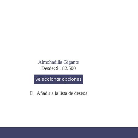
la
página
de
producto
Almohadilla Gigante
Desde:
$
182.500
Este
Seleccionar opciones
producto
tiene
múltiples
variantes.
Las
opciones
se
pueden
elegir
en
la