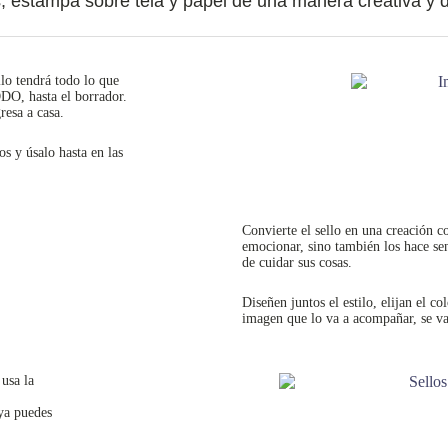
s, estampa sobre tela y papel de una manera creativa y d
llo tendrá todo lo que
DO, hasta el borrador.
resa a casa.
os y úsalo hasta en las
Convierte el sello en una creación c
emocionar, sino también los hace sen
de cuidar sus cosas.
Diseñen juntos el estilo, elijan el col
imagen que lo va a acompañar, se va
usa la
 ya puedes